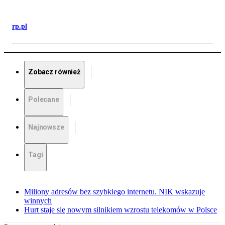
rp.pl
Zobacz również
Polecane
Najnowsze
Tagi
Miliony adresów bez szybkiego internetu. NIK wskazuje
winnych
Hurt staje się nowym silnikiem wzrostu telekomów w Polsce