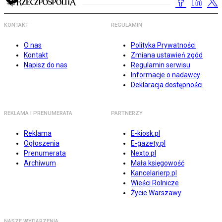
KONTAKT
REGULAMIN
O nas
Polityka Prywatności
Kontakt
Zmiana ustawień zgód
Napisz do nas
Regulamin serwisu
Informacje o nadawcy
Deklaracja dostępności
REKLAMA I PRENUMERATA
PARTNERZY
Reklama
E-kiosk.pl
Ogłoszenia
E-gazety.pl
Prenumerata
Nexto.pl
Archiwum
Mała księgowość
Kancelarierp.pl
Wieści Rolnicze
Życie Warszawy
NASZE WYDARZENIA