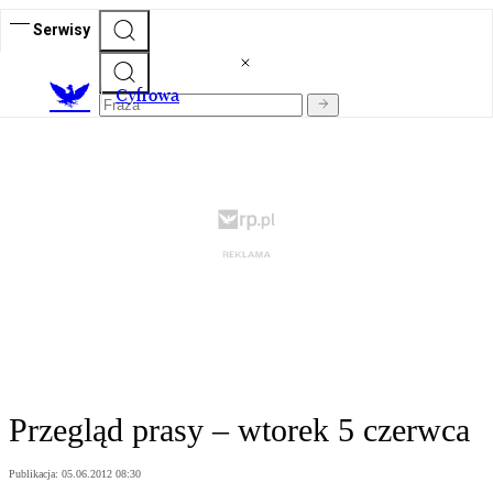
Serwisy
C
yfrowa
Przegląd prasy – wtorek 5 czerwca
Publikacja:
05.06.2012 08:30