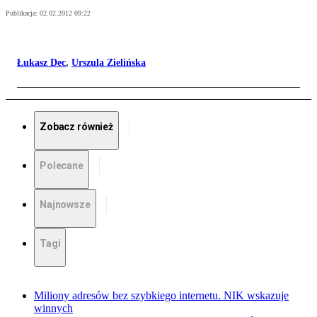
Publikacja:
02.02.2012 09:22
Łukasz Dec
,
Urszula Zielińska
Zobacz również
Polecane
Najnowsze
Tagi
Miliony adresów bez szybkiego internetu. NIK wskazuje
winnych