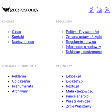
KONTAKT
REGULAMIN
O nas
Polityka Prywatności
Kontakt
Zmiana ustawień zgód
Napisz do nas
Regulamin serwisu
Informacje o nadawcy
Deklaracja dostępności
REKLAMA I PRENUMERATA
PARTNERZY
Reklama
E-kiosk.pl
Ogłoszenia
E-gazety.pl
Prenumerata
Nexto.pl
Archiwum
Mała księgowość
Kancelarierp.pl
Wieści Rolnicze
Życie Warszawy