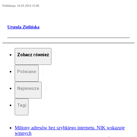
Publikacja:
10.03.2014 13:06
Urszula Zielińska
Zobacz również
Polecane
Najnowsze
Tagi
Miliony adresów bez szybkiego internetu. NIK wskazuje
winnych