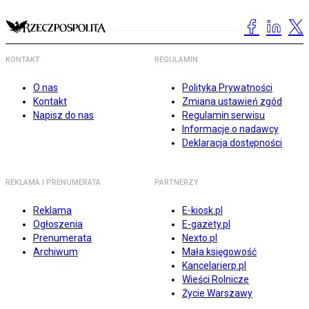
KONTAKT
REGULAMIN
O nas
Polityka Prywatności
Kontakt
Zmiana ustawień zgód
Napisz do nas
Regulamin serwisu
Informacje o nadawcy
Deklaracja dostępności
REKLAMA I PRENUMERATA
PARTNERZY
Reklama
E-kiosk.pl
Ogłoszenia
E-gazety.pl
Prenumerata
Nexto.pl
Archiwum
Mała księgowość
Kancelarierp.pl
Wieści Rolnicze
Życie Warszawy