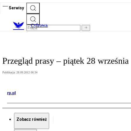
Serwisy
C
yfrowa
Przegląd prasy – piątek 28 września
Publikacja:
28.09.2012 06:34
rp.pl
Zobacz również