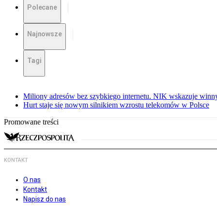
Polecane
Najnowsze
Tagi
Miliony adresów bez szybkiego internetu. NIK wskazuje winn
Hurt staje się nowym silnikiem wzrostu telekomów w Polsce
Promowane treści
KONTAKT
O nas
Kontakt
Napisz do nas