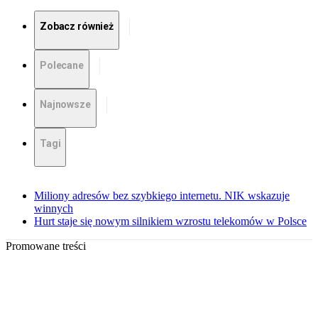
Zobacz również
Polecane
Najnowsze
Tagi
Miliony adresów bez szybkiego internetu. NIK wskazuje
winnych
Hurt staje się nowym silnikiem wzrostu telekomów w Polsce
Promowane treści