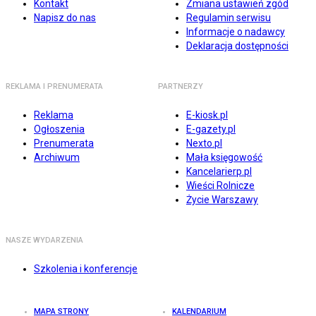
Kontakt
Zmiana ustawień zgód
Napisz do nas
Regulamin serwisu
Informacje o nadawcy
Deklaracja dostępności
REKLAMA I PRENUMERATA
PARTNERZY
Reklama
E-kiosk.pl
Ogłoszenia
E-gazety.pl
Prenumerata
Nexto.pl
Archiwum
Mała księgowość
Kancelarierp.pl
Wieści Rolnicze
Życie Warszawy
NASZE WYDARZENIA
Szkolenia i konferencje
MAPA STRONY
KALENDARIUM