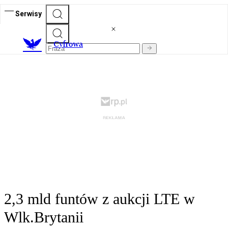
Serwisy
C
yfrowa
2,3 mld funtów z aukcji LTE w
Wlk.Brytanii