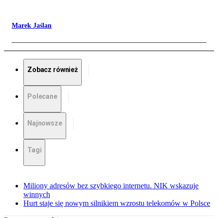
Marek Jaślan
Zobacz również
Polecane
Najnowsze
Tagi
Miliony adresów bez szybkiego internetu. NIK wskazuje
winnych
Hurt staje się nowym silnikiem wzrostu telekomów w Polsce