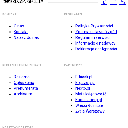
KONTAKT
REGULAMIN
O nas
Polityka Prywatności
Kontakt
Zmiana ustawień zgód
Napisz do nas
Regulamin serwisu
Informacje o nadawcy
Deklaracja dostępności
REKLAMA I PRENUMERATA
PARTNERZY
Reklama
E-kiosk.pl
Ogłoszenia
E-gazety.pl
Prenumerata
Nexto.pl
Archiwum
Mała księgowość
Kancelarierp.pl
Wieści Rolnicze
Życie Warszawy
NASZE WYDARZENIA