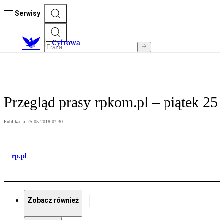
Serwisy
C
yfrowa
Przegląd prasy rpkom.pl – piątek 25
Publikacja:
25.05.2018 07:30
rp.pl
Zobacz również