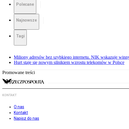
Polecane
Najnowsze
Tagi
Miliony adresów bez szybkiego internetu. NIK wskazuje winn
Hurt staje się nowym silnikiem wzrostu telekomów w Polsce
Promowane treści
KONTAKT
O nas
Kontakt
Napisz do nas