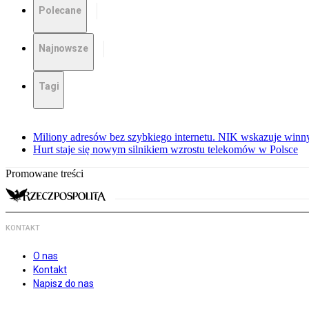
Polecane
Najnowsze
Tagi
Miliony adresów bez szybkiego internetu. NIK wskazuje winn
Hurt staje się nowym silnikiem wzrostu telekomów w Polsce
Promowane treści
KONTAKT
O nas
Kontakt
Napisz do nas