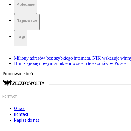
Polecane
Najnowsze
Tagi
Miliony adresów bez szybkiego internetu. NIK wskazuje winn
Hurt staje się nowym silnikiem wzrostu telekomów w Polsce
Promowane treści
KONTAKT
O nas
Kontakt
Napisz do nas