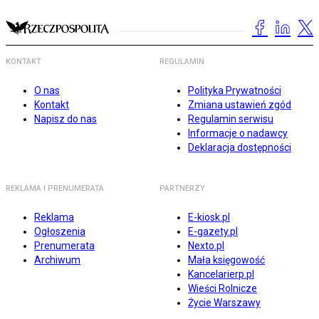
KONTAKT
REGULAMIN
O nas
Polityka Prywatności
Kontakt
Zmiana ustawień zgód
Napisz do nas
Regulamin serwisu
Informacje o nadawcy
Deklaracja dostępności
REKLAMA I PRENUMERATA
PARTNERZY
Reklama
E-kiosk.pl
Ogłoszenia
E-gazety.pl
Prenumerata
Nexto.pl
Archiwum
Mała księgowość
Kancelarierp.pl
Wieści Rolnicze
Życie Warszawy