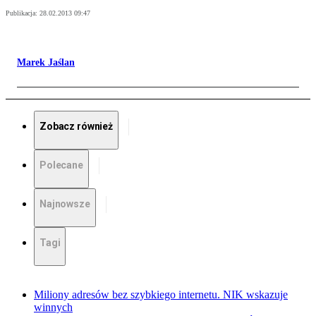
Publikacja:
28.02.2013 09:47
Marek Jaślan
Zobacz również
Polecane
Najnowsze
Tagi
Miliony adresów bez szybkiego internetu. NIK wskazuje
winnych