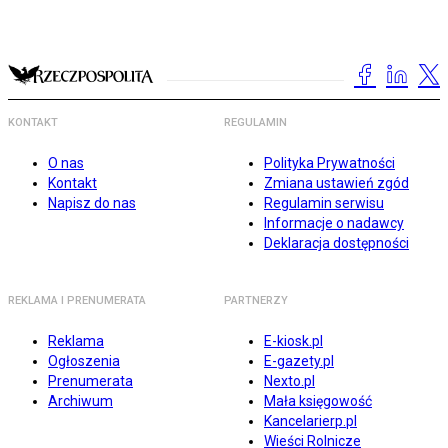
KONTAKT
REGULAMIN
O nas
Polityka Prywatności
Kontakt
Zmiana ustawień zgód
Napisz do nas
Regulamin serwisu
Informacje o nadawcy
Deklaracja dostępności
REKLAMA I PRENUMERATA
PARTNERZY
Reklama
E-kiosk.pl
Ogłoszenia
E-gazety.pl
Prenumerata
Nexto.pl
Archiwum
Mała księgowość
Kancelarierp.pl
Wieści Rolnicze