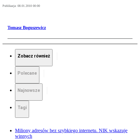
Publikacja:
08.01.2010 00:00
Tomasz Boguszewicz
Zobacz również
Polecane
Najnowsze
Tagi
Miliony adresów bez szybkiego internetu. NIK wskazuje
winnych