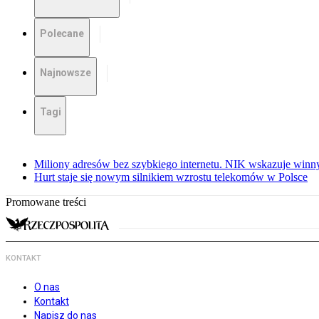
Polecane
Najnowsze
Tagi
Miliony adresów bez szybkiego internetu. NIK wskazuje winn
Hurt staje się nowym silnikiem wzrostu telekomów w Polsce
Promowane treści
KONTAKT
O nas
Kontakt
Napisz do nas