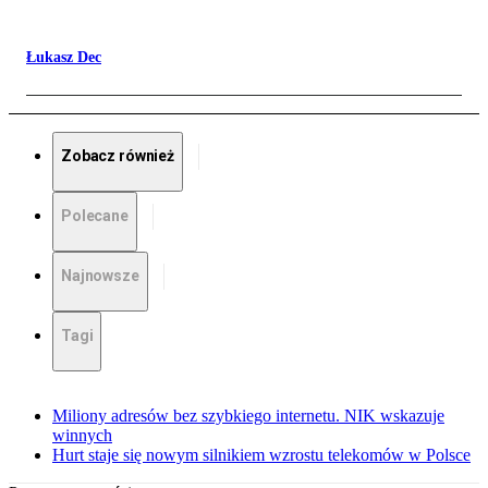
Łukasz Dec
Zobacz również
Polecane
Najnowsze
Tagi
Miliony adresów bez szybkiego internetu. NIK wskazuje
winnych
Hurt staje się nowym silnikiem wzrostu telekomów w Polsce