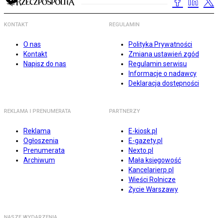
KONTAKT
REGULAMIN
O nas
Polityka Prywatności
Kontakt
Zmiana ustawień zgód
Napisz do nas
Regulamin serwisu
Informacje o nadawcy
Deklaracja dostępności
REKLAMA I PRENUMERATA
PARTNERZY
Reklama
E-kiosk.pl
Ogłoszenia
E-gazety.pl
Prenumerata
Nexto.pl
Archiwum
Mała księgowość
Kancelarierp.pl
Wieści Rolnicze
Życie Warszawy
NASZE WYDARZENIA