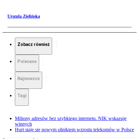
Urszula Zielińska
Zobacz również
Polecane
Najnowsze
Tagi
Miliony adresów bez szybkiego internetu. NIK wskazuje
winnych
Hurt staje się nowym silnikiem wzrostu telekomów w Polsce