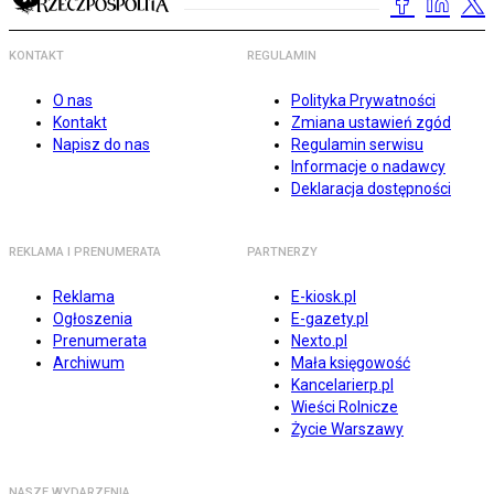
KONTAKT
REGULAMIN
O nas
Polityka Prywatności
Kontakt
Zmiana ustawień zgód
Napisz do nas
Regulamin serwisu
Informacje o nadawcy
Deklaracja dostępności
REKLAMA I PRENUMERATA
PARTNERZY
Reklama
E-kiosk.pl
Ogłoszenia
E-gazety.pl
Prenumerata
Nexto.pl
Archiwum
Mała księgowość
Kancelarierp.pl
Wieści Rolnicze
Życie Warszawy
NASZE WYDARZENIA