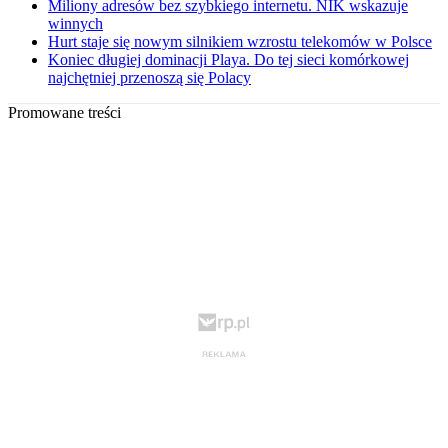
Miliony adresów bez szybkiego internetu. NIK wskazuje
winnych
Hurt staje się nowym silnikiem wzrostu telekomów w Polsce
Koniec długiej dominacji Playa. Do tej sieci komórkowej
najchętniej przenoszą się Polacy
Promowane treści