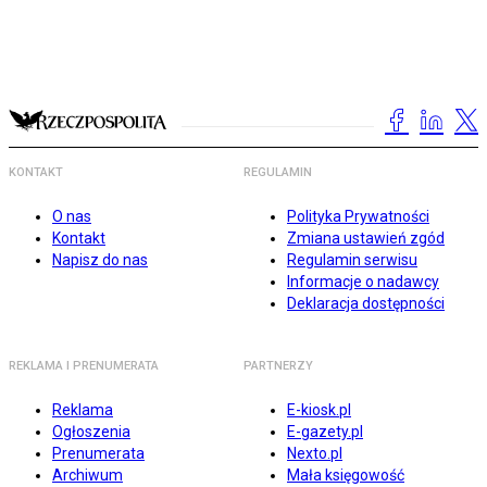
KONTAKT
REGULAMIN
O nas
Polityka Prywatności
Kontakt
Zmiana ustawień zgód
Napisz do nas
Regulamin serwisu
Informacje o nadawcy
Deklaracja dostępności
REKLAMA I PRENUMERATA
PARTNERZY
Reklama
E-kiosk.pl
Ogłoszenia
E-gazety.pl
Prenumerata
Nexto.pl
Archiwum
Mała księgowość