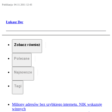
Publikacja:
04.11.2011 12:43
Łukasz Dec
Zobacz również
Polecane
Najnowsze
Tagi
Miliony adresów bez szybkiego internetu. NIK wskazuje
winnych