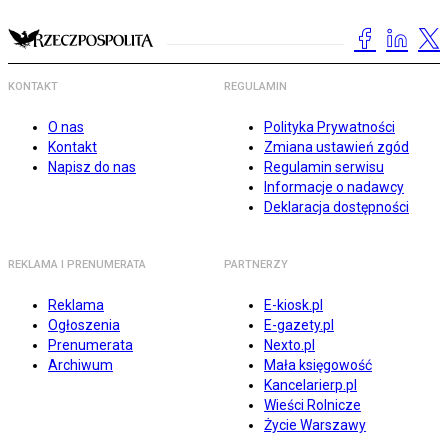
KONTAKT
REGULAMIN
O nas
Polityka Prywatności
Kontakt
Zmiana ustawień zgód
Napisz do nas
Regulamin serwisu
Informacje o nadawcy
Deklaracja dostępności
REKLAMA I PRENUMERATA
PARTNERZY
Reklama
E-kiosk.pl
Ogłoszenia
E-gazety.pl
Prenumerata
Nexto.pl
Archiwum
Mała księgowość
Kancelarierp.pl
Wieści Rolnicze
Życie Warszawy