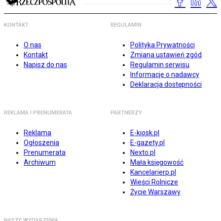
KONTAKT
REGULAMIN
O nas
Polityka Prywatności
Kontakt
Zmiana ustawień zgód
Napisz do nas
Regulamin serwisu
Informacje o nadawcy
Deklaracja dostępności
REKLAMA I PRENUMERATA
PARTNERZY
Reklama
E-kiosk.pl
Ogłoszenia
E-gazety.pl
Prenumerata
Nexto.pl
Archiwum
Mała księgowość
Kancelarierp.pl
Wieści Rolnicze
Życie Warszawy
NASZE WYDARZENIA