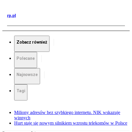
rp.pl
Zobacz również
Polecane
Najnowsze
Tagi
Miliony adresów bez szybkiego internetu. NIK wskazuje
winnych
Hurt staje się nowym silnikiem wzrostu telekomów w Polsce