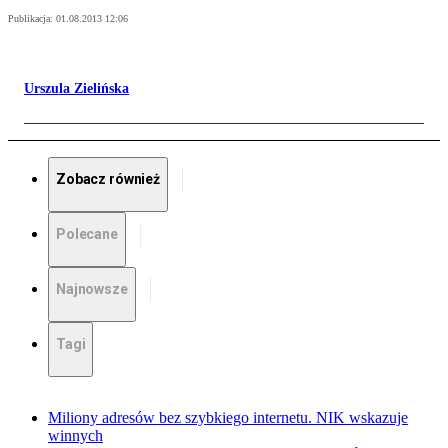
Publikacja:
01.08.2013 12:06
Urszula Zielińska
Zobacz również
Polecane
Najnowsze
Tagi
Miliony adresów bez szybkiego internetu. NIK wskazuje
winnych