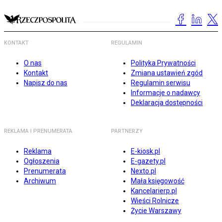
KONTAKT
REGULAMIN
O nas
Polityka Prywatności
Kontakt
Zmiana ustawień zgód
Napisz do nas
Regulamin serwisu
Informacje o nadawcy
Deklaracja dostępności
REKLAMA I PRENUMERATA
PARTNERZY
Reklama
E-kiosk.pl
Ogłoszenia
E-gazety.pl
Prenumerata
Nexto.pl
Archiwum
Mała księgowość
Kancelarierp.pl
Wieści Rolnicze
Życie Warszawy