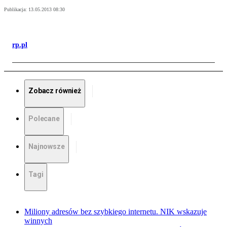
Publikacja:
13.05.2013 08:30
rp.pl
Zobacz również
Polecane
Najnowsze
Tagi
Miliony adresów bez szybkiego internetu. NIK wskazuje
winnych