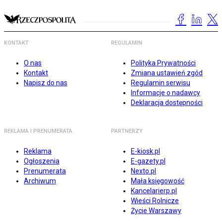
KONTAKT
REGULAMIN
O nas
Polityka Prywatności
Kontakt
Zmiana ustawień zgód
Napisz do nas
Regulamin serwisu
Informacje o nadawcy
Deklaracja dostępności
REKLAMA I PRENUMERATA
PARTNERZY
Reklama
E-kiosk.pl
Ogłoszenia
E-gazety.pl
Prenumerata
Nexto.pl
Archiwum
Mała księgowość
Kancelarierp.pl
Wieści Rolnicze
Życie Warszawy