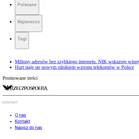
Polecane
Najnowsze
Tagi
Miliony adresów bez szybkiego internetu. NIK wskazuje winn
Hurt staje się nowym silnikiem wzrostu telekomów w Polsce
Promowane treści
KONTAKT
O nas
Kontakt
Napisz do nas