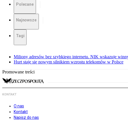
Polecane
Najnowsze
Tagi
Miliony adresów bez szybkiego internetu. NIK wskazuje winn
Hurt staje się nowym silnikiem wzrostu telekomów w Polsce
Promowane treści
KONTAKT
O nas
Kontakt
Napisz do nas