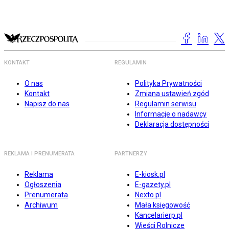
KONTAKT
REGULAMIN
O nas
Polityka Prywatności
Kontakt
Zmiana ustawień zgód
Napisz do nas
Regulamin serwisu
Informacje o nadawcy
Deklaracja dostępności
REKLAMA I PRENUMERATA
PARTNERZY
Reklama
E-kiosk.pl
Ogłoszenia
E-gazety.pl
Prenumerata
Nexto.pl
Archiwum
Mała księgowość
Kancelarierp.pl
Wieści Rolnicze