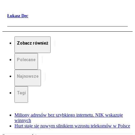
Łukasz Dec
Zobacz również
Polecane
Najnowsze
Tagi
Miliony adresów bez szybkiego internetu. NIK wskazuje
winnych
Hurt staje się nowym silnikiem wzrostu telekomów w Polsce