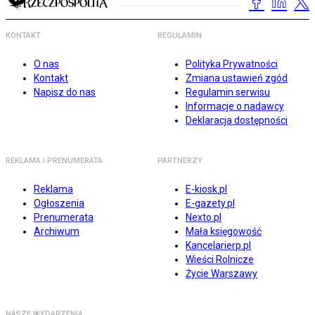
KONTAKT
REGULAMIN
O nas
Polityka Prywatności
Kontakt
Zmiana ustawień zgód
Napisz do nas
Regulamin serwisu
Informacje o nadawcy
Deklaracja dostępności
REKLAMA I PRENUMERATA
PARTNERZY
Reklama
E-kiosk.pl
Ogłoszenia
E-gazety.pl
Prenumerata
Nexto.pl
Archiwum
Mała księgowość
Kancelarierp.pl
Wieści Rolnicze
Życie Warszawy
NASZE WYDARZENIA