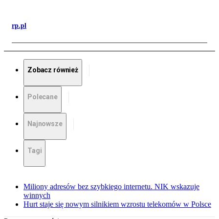
rp.pl
Zobacz również
Polecane
Najnowsze
Tagi
Miliony adresów bez szybkiego internetu. NIK wskazuje
winnych
Hurt staje się nowym silnikiem wzrostu telekomów w Polsce