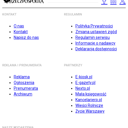
KONTAKT
REGULAMIN
O nas
Polityka Prywatności
Kontakt
Zmiana ustawień zgód
Napisz do nas
Regulamin serwisu
Informacje o nadawcy
Deklaracja dostępności
REKLAMA I PRENUMERATA
PARTNERZY
Reklama
E-kiosk.pl
Ogłoszenia
E-gazety.pl
Prenumerata
Nexto.pl
Archiwum
Mała księgowość
Kancelarierp.pl
Wieści Rolnicze
Życie Warszawy
NASZE WYDARZENIA