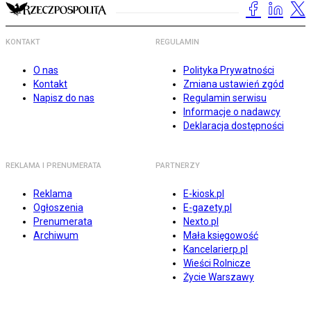
KONTAKT
REGULAMIN
O nas
Polityka Prywatności
Kontakt
Zmiana ustawień zgód
Napisz do nas
Regulamin serwisu
Informacje o nadawcy
Deklaracja dostępności
REKLAMA I PRENUMERATA
PARTNERZY
Reklama
E-kiosk.pl
Ogłoszenia
E-gazety.pl
Prenumerata
Nexto.pl
Archiwum
Mała księgowość
Kancelarierp.pl
Wieści Rolnicze
Życie Warszawy