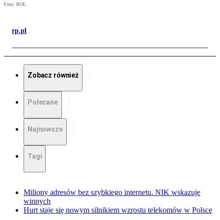
Foto: ROL
rp.pl
Zobacz również
Polecane
Najnowsze
Tagi
Miliony adresów bez szybkiego internetu. NIK wskazuje
winnych
Hurt staje się nowym silnikiem wzrostu telekomów w Polsce