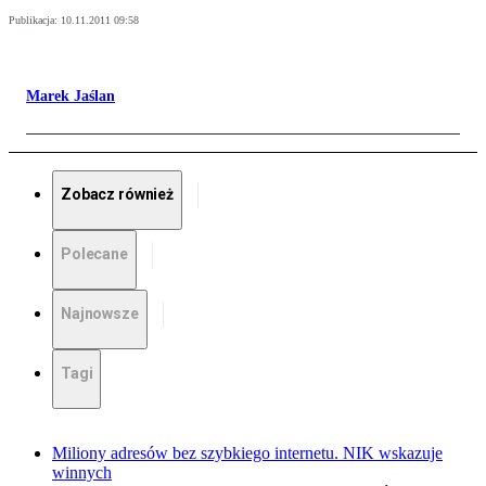
Publikacja:
10.11.2011 09:58
Marek Jaślan
Zobacz również
Polecane
Najnowsze
Tagi
Miliony adresów bez szybkiego internetu. NIK wskazuje
winnych