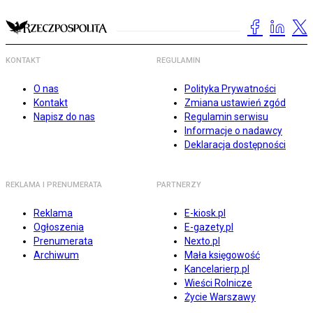
KONTAKT
REGULAMIN
O nas
Polityka Prywatności
Kontakt
Zmiana ustawień zgód
Napisz do nas
Regulamin serwisu
Informacje o nadawcy
Deklaracja dostępności
REKLAMA I PRENUMERATA
PARTNERZY
Reklama
E-kiosk.pl
Ogłoszenia
E-gazety.pl
Prenumerata
Nexto.pl
Archiwum
Mała księgowość
Kancelarierp.pl
Wieści Rolnicze
Życie Warszawy