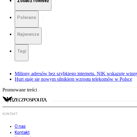
Zobacz również
Polecane
Najnowsze
Tagi
Miliony adresów bez szybkiego internetu. NIK wskazuje winn
Hurt staje się nowym silnikiem wzrostu telekomów w Polsce
Promowane treści
KONTAKT
O nas
Kontakt