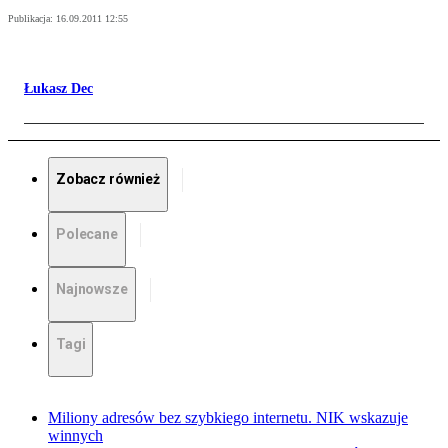
Publikacja:
16.09.2011 12:55
Łukasz Dec
Zobacz również
Polecane
Najnowsze
Tagi
Miliony adresów bez szybkiego internetu. NIK wskazuje
winnych