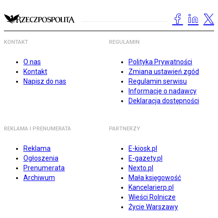
KONTAKT
REGULAMIN
O nas
Polityka Prywatności
Kontakt
Zmiana ustawień zgód
Napisz do nas
Regulamin serwisu
Informacje o nadawcy
Deklaracja dostępności
REKLAMA I PRENUMERATA
PARTNERZY
Reklama
E-kiosk.pl
Ogłoszenia
E-gazety.pl
Prenumerata
Nexto.pl
Archiwum
Mała księgowość
Kancelarierp.pl
Wieści Rolnicze
Życie Warszawy