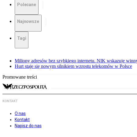
Polecane
Najnowsze
Tagi
Miliony adresów bez szybkiego internetu. NIK wskazuje winn
Hurt staje się nowym silnikiem wzrostu telekomów w Polsce
Promowane treści
KONTAKT
O nas
Kontakt
Napisz do nas