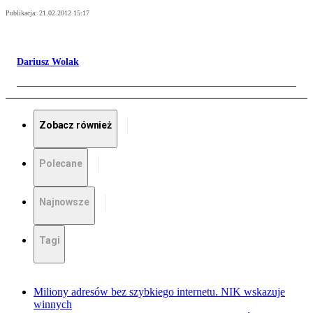
Publikacja:
21.02.2012 15:17
Dariusz Wolak
Zobacz również
Polecane
Najnowsze
Tagi
Miliony adresów bez szybkiego internetu. NIK wskazuje
winnych