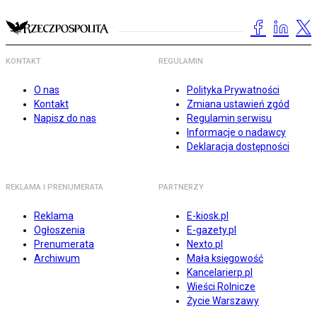
KONTAKT
REGULAMIN
O nas
Polityka Prywatności
Kontakt
Zmiana ustawień zgód
Napisz do nas
Regulamin serwisu
Informacje o nadawcy
Deklaracja dostępności
REKLAMA I PRENUMERATA
PARTNERZY
Reklama
E-kiosk.pl
Ogłoszenia
E-gazety.pl
Prenumerata
Nexto.pl
Archiwum
Mała księgowość
Kancelarierp.pl
Wieści Rolnicze
Życie Warszawy