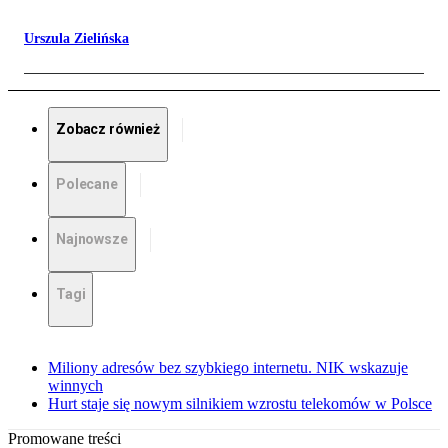
Urszula Zielińska
Zobacz również
Polecane
Najnowsze
Tagi
Miliony adresów bez szybkiego internetu. NIK wskazuje
winnych
Hurt staje się nowym silnikiem wzrostu telekomów w Polsce
Promowane treści