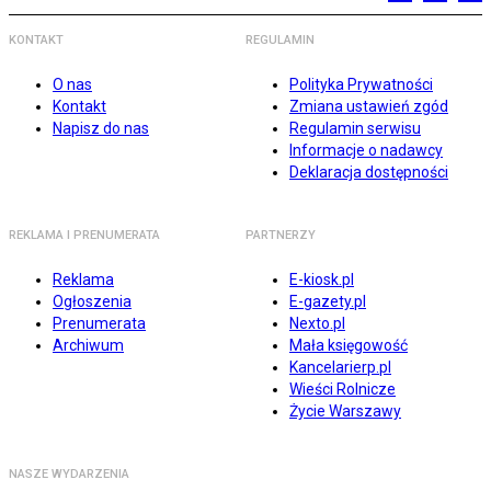
KONTAKT
REGULAMIN
O nas
Polityka Prywatności
Kontakt
Zmiana ustawień zgód
Napisz do nas
Regulamin serwisu
Informacje o nadawcy
Deklaracja dostępności
REKLAMA I PRENUMERATA
PARTNERZY
Reklama
E-kiosk.pl
Ogłoszenia
E-gazety.pl
Prenumerata
Nexto.pl
Archiwum
Mała księgowość
Kancelarierp.pl
Wieści Rolnicze
Życie Warszawy
NASZE WYDARZENIA