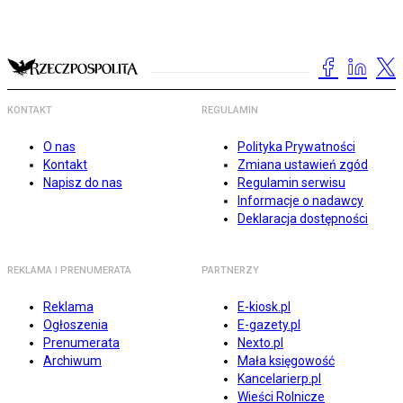
KONTAKT
REGULAMIN
O nas
Polityka Prywatności
Kontakt
Zmiana ustawień zgód
Napisz do nas
Regulamin serwisu
Informacje o nadawcy
Deklaracja dostępności
REKLAMA I PRENUMERATA
PARTNERZY
Reklama
E-kiosk.pl
Ogłoszenia
E-gazety.pl
Prenumerata
Nexto.pl
Archiwum
Mała księgowość
Kancelarierp.pl
Wieści Rolnicze