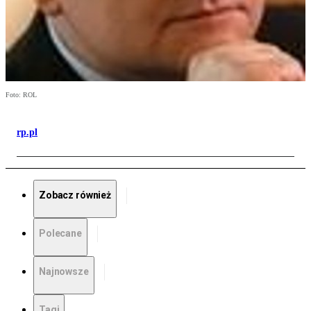
Foto: ROL
rp.pl
Zobacz również
Polecane
Najnowsze
Tagi