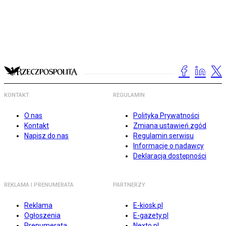
KONTAKT
REGULAMIN
O nas
Polityka Prywatności
Kontakt
Zmiana ustawień zgód
Napisz do nas
Regulamin serwisu
Informacje o nadawcy
Deklaracja dostępności
REKLAMA I PRENUMERATA
PARTNERZY
Reklama
E-kiosk.pl
Ogłoszenia
E-gazety.pl
Prenumerata
Nexto.pl