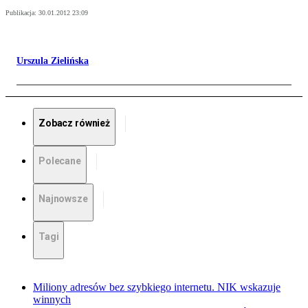
Publikacja:
30.01.2012 23:09
Urszula Zielińska
Zobacz również
Polecane
Najnowsze
Tagi
Miliony adresów bez szybkiego internetu. NIK wskazuje
winnych