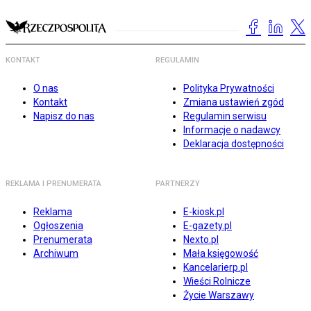
KONTAKT
REGULAMIN
O nas
Polityka Prywatności
Kontakt
Zmiana ustawień zgód
Napisz do nas
Regulamin serwisu
Informacje o nadawcy
Deklaracja dostępności
REKLAMA I PRENUMERATA
PARTNERZY
Reklama
E-kiosk.pl
Ogłoszenia
E-gazety.pl
Prenumerata
Nexto.pl
Archiwum
Mała księgowość
Kancelarierp.pl
Wieści Rolnicze
Życie Warszawy