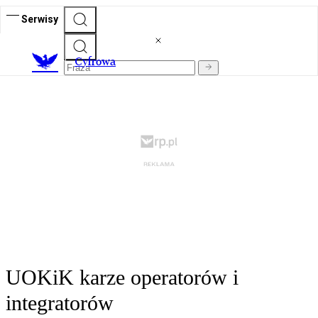
Serwisy
C
yfrowa
UOKiK karze operatorów i
integratorów