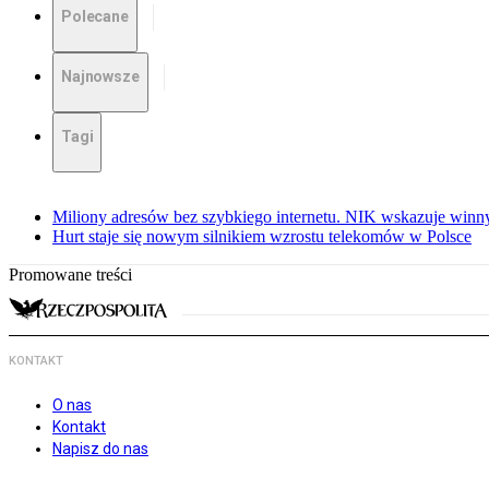
Polecane
Najnowsze
Tagi
Miliony adresów bez szybkiego internetu. NIK wskazuje winn
Hurt staje się nowym silnikiem wzrostu telekomów w Polsce
Promowane treści
KONTAKT
O nas
Kontakt
Napisz do nas