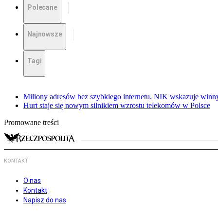
Polecane
Najnowsze
Tagi
Miliony adresów bez szybkiego internetu. NIK wskazuje winn
Hurt staje się nowym silnikiem wzrostu telekomów w Polsce
Promowane treści
KONTAKT
O nas
Kontakt
Napisz do nas