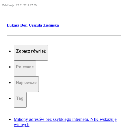
Publikacja:
12.01.2012 17:09
Łukasz Dec
,
Urszula Zielińska
Zobacz również
Polecane
Najnowsze
Tagi
Miliony adresów bez szybkiego internetu. NIK wskazuje
winnych