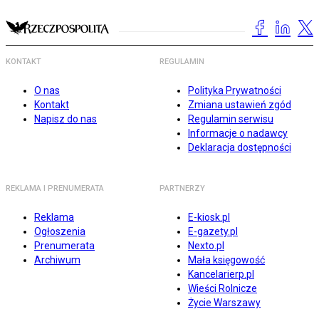
KONTAKT
REGULAMIN
O nas
Polityka Prywatności
Kontakt
Zmiana ustawień zgód
Napisz do nas
Regulamin serwisu
Informacje o nadawcy
Deklaracja dostępności
REKLAMA I PRENUMERATA
PARTNERZY
Reklama
E-kiosk.pl
Ogłoszenia
E-gazety.pl
Prenumerata
Nexto.pl
Archiwum
Mała księgowość
Kancelarierp.pl
Wieści Rolnicze
Życie Warszawy