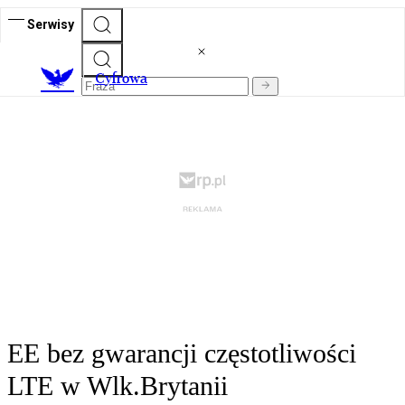
Serwisy
C
yfrowa
EE bez gwarancji częstotliwości
LTE w Wlk.Brytanii