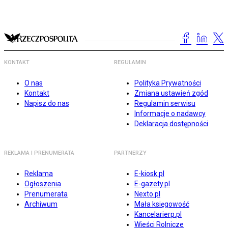
KONTAKT
REGULAMIN
O nas
Polityka Prywatności
Kontakt
Zmiana ustawień zgód
Napisz do nas
Regulamin serwisu
Informacje o nadawcy
Deklaracja dostępności
REKLAMA I PRENUMERATA
PARTNERZY
Reklama
E-kiosk.pl
Ogłoszenia
E-gazety.pl
Prenumerata
Nexto.pl
Archiwum
Mała księgowość
Kancelarierp.pl
Wieści Rolnicze