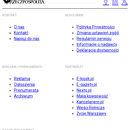
KONTAKT
REGULAMIN
O nas
Polityka Prywatności
Kontakt
Zmiana ustawień zgód
Napisz do nas
Regulamin serwisu
Informacje o nadawcy
Deklaracja dostępności
REKLAMA I PRENUMERATA
PARTNERZY
Reklama
E-kiosk.pl
Ogłoszenia
E-gazety.pl
Prenumerata
Nexto.pl
Archiwum
Mała księgowość
Kancelarierp.pl
Wieści Rolnicze
Życie Warszawy