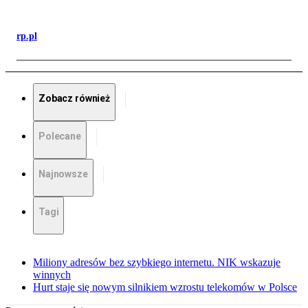
rp.pl
Zobacz również
Polecane
Najnowsze
Tagi
Miliony adresów bez szybkiego internetu. NIK wskazuje
winnych
Hurt staje się nowym silnikiem wzrostu telekomów w Polsce