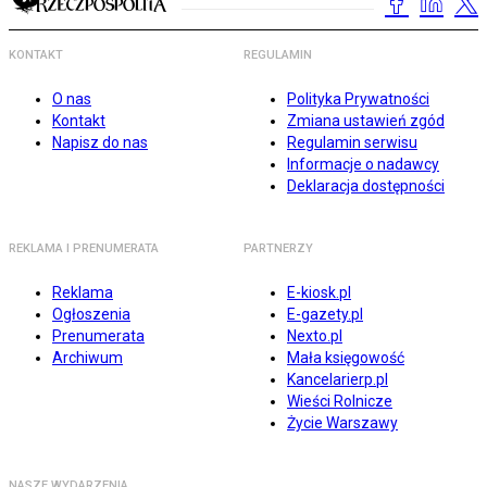
KONTAKT
REGULAMIN
O nas
Polityka Prywatności
Kontakt
Zmiana ustawień zgód
Napisz do nas
Regulamin serwisu
Informacje o nadawcy
Deklaracja dostępności
REKLAMA I PRENUMERATA
PARTNERZY
Reklama
E-kiosk.pl
Ogłoszenia
E-gazety.pl
Prenumerata
Nexto.pl
Archiwum
Mała księgowość
Kancelarierp.pl
Wieści Rolnicze
Życie Warszawy
NASZE WYDARZENIA