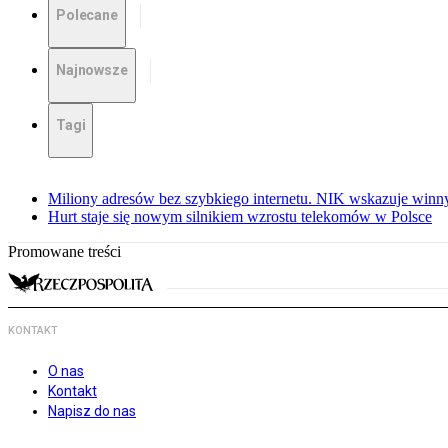
Polecane
Najnowsze
Tagi
Miliony adresów bez szybkiego internetu. NIK wskazuje winn
Hurt staje się nowym silnikiem wzrostu telekomów w Polsce
Promowane treści
KONTAKT
O nas
Kontakt
Napisz do nas