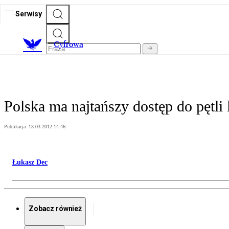
Serwisy
C
yfrowa
Polska ma najtańszy dostęp do pętli 
Publikacja:
13.03.2012 14:46
Łukasz Dec
Zobacz również