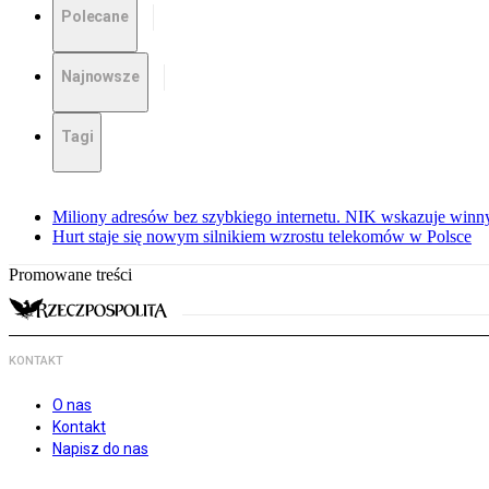
Polecane
Najnowsze
Tagi
Miliony adresów bez szybkiego internetu. NIK wskazuje winn
Hurt staje się nowym silnikiem wzrostu telekomów w Polsce
Promowane treści
KONTAKT
O nas
Kontakt
Napisz do nas