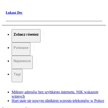
Łukasz Dec
Zobacz również
Polecane
Najnowsze
Tagi
Miliony adresów bez szybkiego internetu. NIK wskazuje
winnych
Hurt staje się nowym silnikiem wzrostu telekomów w Polsce