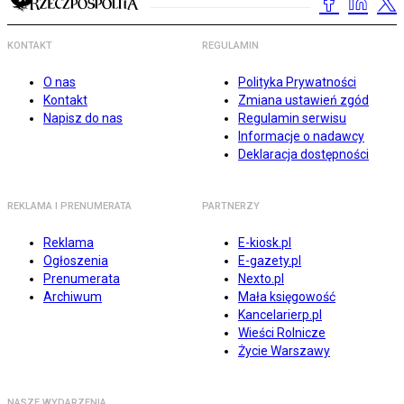
KONTAKT
REGULAMIN
O nas
Polityka Prywatności
Kontakt
Zmiana ustawień zgód
Napisz do nas
Regulamin serwisu
Informacje o nadawcy
Deklaracja dostępności
REKLAMA I PRENUMERATA
PARTNERZY
Reklama
E-kiosk.pl
Ogłoszenia
E-gazety.pl
Prenumerata
Nexto.pl
Archiwum
Mała księgowość
Kancelarierp.pl
Wieści Rolnicze
Życie Warszawy
NASZE WYDARZENIA