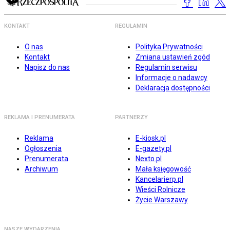
KONTAKT
REGULAMIN
O nas
Polityka Prywatności
Kontakt
Zmiana ustawień zgód
Napisz do nas
Regulamin serwisu
Informacje o nadawcy
Deklaracja dostępności
REKLAMA I PRENUMERATA
PARTNERZY
Reklama
E-kiosk.pl
Ogłoszenia
E-gazety.pl
Prenumerata
Nexto.pl
Archiwum
Mała księgowość
Kancelarierp.pl
Wieści Rolnicze
Życie Warszawy
NASZE WYDARZENIA