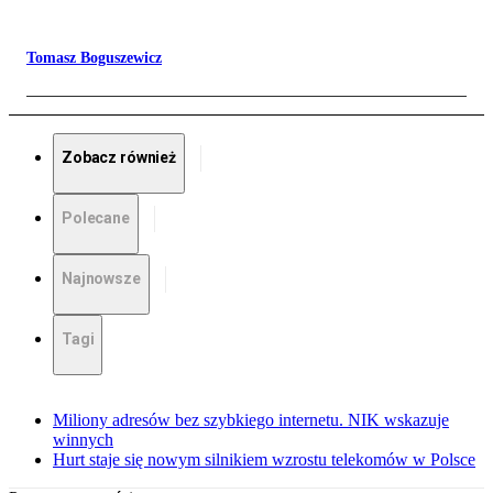
Tomasz Boguszewicz
Zobacz również
Polecane
Najnowsze
Tagi
Miliony adresów bez szybkiego internetu. NIK wskazuje
winnych
Hurt staje się nowym silnikiem wzrostu telekomów w Polsce