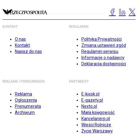
KONTAKT
REGULAMIN
O nas
Polityka Prywatności
Kontakt
Zmiana ustawień zgód
Napisz do nas
Regulamin serwisu
Informacje o nadawcy
Deklaracja dostępności
REKLAMA I PRENUMERATA
PARTNERZY
Reklama
E-kiosk.pl
Ogłoszenia
E-gazety.pl
Prenumerata
Nexto.pl
Archiwum
Mała księgowość
Kancelarierp.pl
Wieści Rolnicze
Życie Warszawy