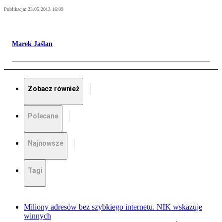
Publikacja:
23.05.2013 16:09
Marek Jaślan
Zobacz również
Polecane
Najnowsze
Tagi
Miliony adresów bez szybkiego internetu. NIK wskazuje
winnych