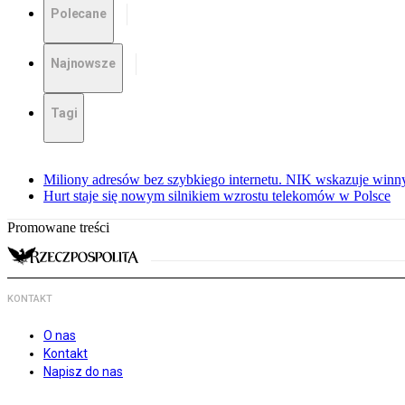
Polecane
Najnowsze
Tagi
Miliony adresów bez szybkiego internetu. NIK wskazuje winn
Hurt staje się nowym silnikiem wzrostu telekomów w Polsce
Promowane treści
KONTAKT
O nas
Kontakt
Napisz do nas