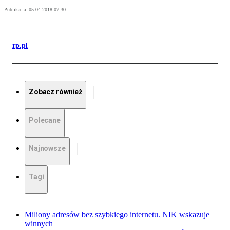
Publikacja:
05.04.2018 07:30
rp.pl
Zobacz również
Polecane
Najnowsze
Tagi
Miliony adresów bez szybkiego internetu. NIK wskazuje
winnych