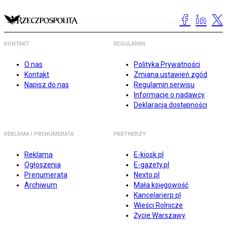
KONTAKT
REGULAMIN
O nas
Polityka Prywatności
Kontakt
Zmiana ustawień zgód
Napisz do nas
Regulamin serwisu
Informacje o nadawcy
Deklaracja dostępności
REKLAMA I PRENUMERATA
PARTNERZY
Reklama
E-kiosk.pl
Ogłoszenia
E-gazety.pl
Prenumerata
Nexto.pl
Archiwum
Mała księgowość
Kancelarierp.pl
Wieści Rolnicze
Życie Warszawy