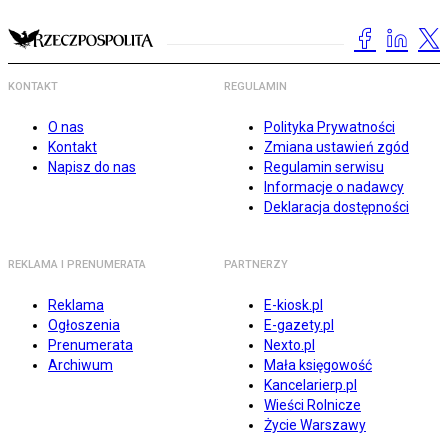
KONTAKT
REGULAMIN
O nas
Polityka Prywatności
Kontakt
Zmiana ustawień zgód
Napisz do nas
Regulamin serwisu
Informacje o nadawcy
Deklaracja dostępności
REKLAMA I PRENUMERATA
PARTNERZY
Reklama
E-kiosk.pl
Ogłoszenia
E-gazety.pl
Prenumerata
Nexto.pl
Archiwum
Mała księgowość
Kancelarierp.pl
Wieści Rolnicze
Życie Warszawy