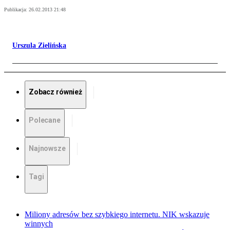
Publikacja:
26.02.2013 21:48
Urszula Zielińska
Zobacz również
Polecane
Najnowsze
Tagi
Miliony adresów bez szybkiego internetu. NIK wskazuje
winnych