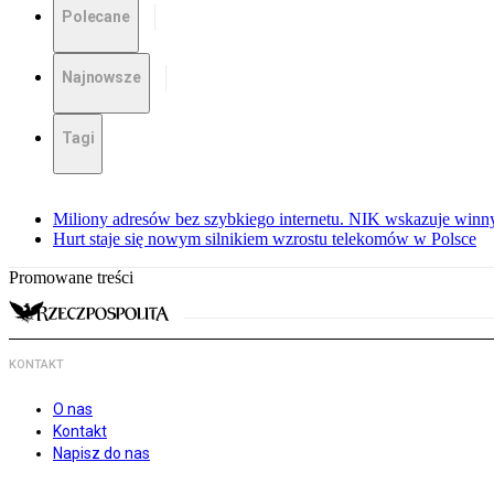
Polecane
Najnowsze
Tagi
Miliony adresów bez szybkiego internetu. NIK wskazuje winn
Hurt staje się nowym silnikiem wzrostu telekomów w Polsce
Promowane treści
KONTAKT
O nas
Kontakt
Napisz do nas